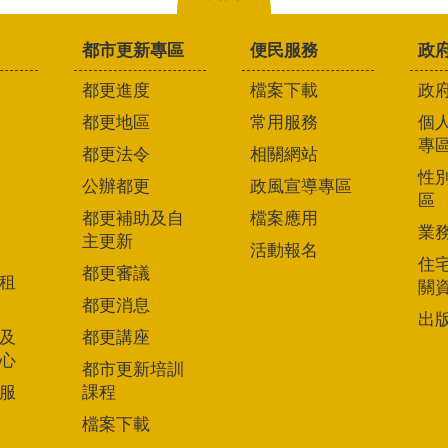
都市更新專區
便民服務
政
都更進度
檔案下載
政
都更地區
常用服務
個
專
都更法令
相關網站
性
公辦都更
政風宣導專區
區
都更補助及自
檔案應用
業
主更新
活動報名
住
都更審議
租
關
都更消息
出
及
都更講座
心
都市更新培訓
服
課程
檔案下載