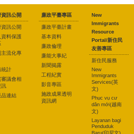
府資訊公開
廉政平臺專區
New
Immigrants
府資訊公開
廉政平臺計畫
Resource
人資料保護
基本資料
Portal/新住民
區
廉政倫理
友善專區
別主流化專
廉能大事紀
新住民服務
新聞揭露
務統計
New
工程紀實
Immigrants
宅審議會相
Services(英
影音專區
資訊
文)
施政成果透明
版品連結
Phục vụ cư
資訊網
dân mới(越南
文)
Layanan bagi
Penduduk
Baru(印尼文)