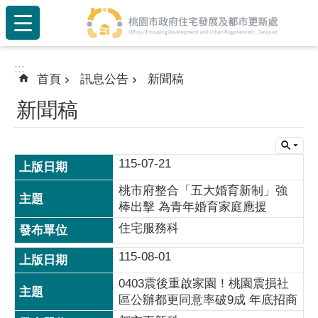
:::
跳到主要內容區塊
:::
首頁
訊息公告
新聞稿
新聞稿
115-07-21
桃市府整合「五大婚育新制」強
棒出擊 為青年婚育家庭應援
住宅服務科
115-08-01
0403震後重啟家園！桃園震損社
區公辦都更同意率破9成 年底招商