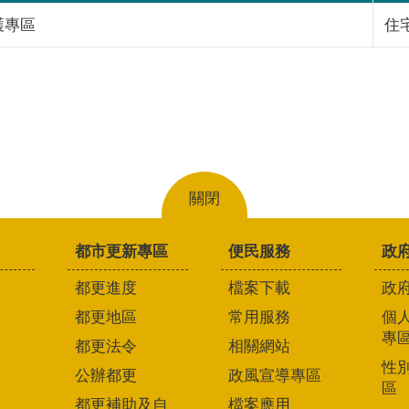
護專區
住
關閉
都市更新專區
便民服務
政
都更進度
檔案下載
政
都更地區
常用服務
個
專
都更法令
相關網站
性
公辦都更
政風宣導專區
區
都更補助及自
檔案應用