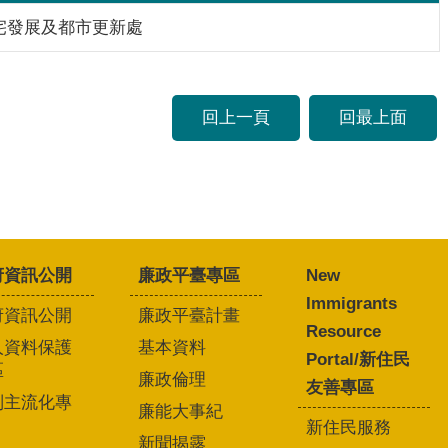
宅發展及都市更新處
回上一頁
回最上面
府資訊公開
廉政平臺專區
New
Immigrants
府資訊公開
廉政平臺計畫
Resource
人資料保護
基本資料
Portal/新住民
區
廉政倫理
友善專區
別主流化專
廉能大事紀
新住民服務
新聞揭露