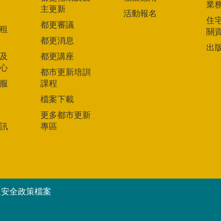
業
主更新
活動報名
住
都更審議
租
關
都更消息
出
及
都更講座
心
都市更新培訓
服
課程
檔案下載
更多都市更新
訊
專區
通安全政策檔案