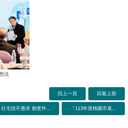
想法
回上一頁
回最上面
社宅供不應求 都更件...
「113年度桃園市基...