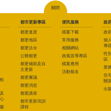
關閉
都市更新專區
便民服務
政
都更進度
檔案下載
政
都更地區
常用服務
個
專
都更法令
相關網站
性
公辦都更
政風宣導專區
區
都更補助及自
檔案應用
業
主更新
活動報名
住
都更審議
租
關
都更消息
出
及
都更講座
心
都市更新培訓
服
課程