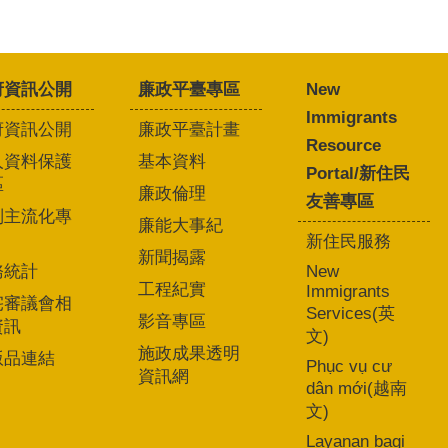
府資訊公開
廉政平臺專區
New
Immigrants
府資訊公開
廉政平臺計畫
Resource
人資料保護
基本資料
Portal/新住民
區
廉政倫理
友善專區
別主流化專
廉能大事紀
新住民服務
新聞揭露
務統計
New
工程紀實
Immigrants
宅審議會相
Services(英
影音專區
資訊
文)
施政成果透明
版品連結
Phục vụ cư
資訊網
dân mới(越南
文)
Layanan bagi