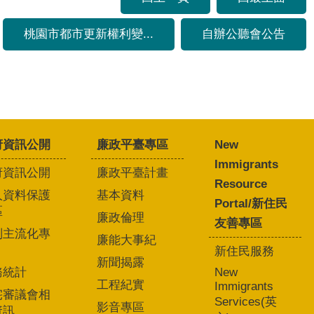
桃園市都市更新權利變...
自辦公聽會公告
府資訊公開
廉政平臺專區
New
Immigrants
府資訊公開
廉政平臺計畫
Resource
人資料保護
基本資料
Portal/新住民
區
廉政倫理
友善專區
別主流化專
廉能大事紀
新住民服務
新聞揭露
務統計
New
工程紀實
Immigrants
宅審議會相
Services(英
影音專區
資訊