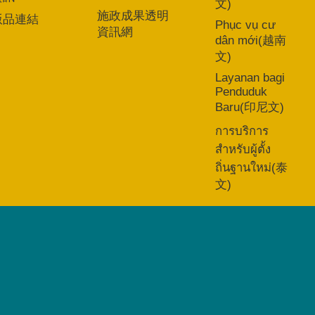
文)
施政成果透明
版品連結
Phục vụ cư
資訊網
dân mới(越南
文)
Layanan bagi
Penduduk
Baru(印尼文)
การบริการ
สำหรับผู้ตั้ง
ถิ่นฐานใหม่(泰
文)