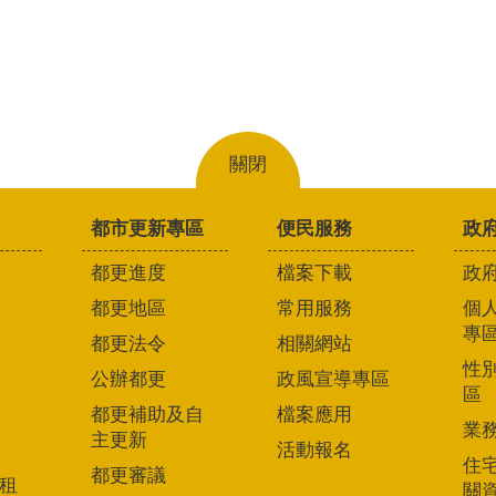
關閉
都市更新專區
便民服務
政
都更進度
檔案下載
政
都更地區
常用服務
個
專
都更法令
相關網站
性
公辦都更
政風宣導專區
區
都更補助及自
檔案應用
業
主更新
活動報名
住
都更審議
租
關