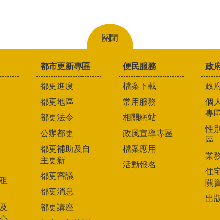
關閉
都市更新專區
便民服務
政
都更進度
檔案下載
政
都更地區
常用服務
個
專
都更法令
相關網站
性
公辦都更
政風宣導專區
區
都更補助及自
檔案應用
業
主更新
活動報名
住
都更審議
租
關
都更消息
出
及
都更講座
心