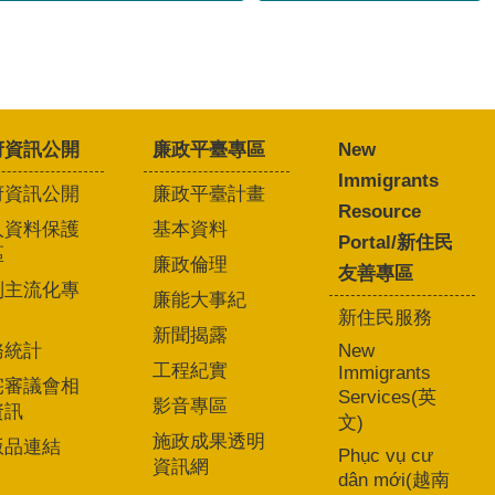
府資訊公開
廉政平臺專區
New
Immigrants
府資訊公開
廉政平臺計畫
Resource
人資料保護
基本資料
Portal/新住民
區
廉政倫理
友善專區
別主流化專
廉能大事紀
新住民服務
新聞揭露
務統計
New
工程紀實
Immigrants
宅審議會相
Services(英
影音專區
資訊
文)
施政成果透明
版品連結
Phục vụ cư
資訊網
dân mới(越南