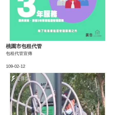
核心精神、以多元創意活動為號召，緊鑼密鼓地討論
著如何從入住的第㇐時間起，讓所有住戶開啟共創服
務互助的社會住宅。|中路二號社會住宅從 2019年9月
15日起開始入住，桃園市⾧鄭文燦也於10月6日出席
「桃園中路二號社會住宅交誼茶會」。服務性入住戶
的多元活動與社區服務依循著前階段工作坊凝聚的共
識㇐㇐上路。
桃園市包租代管
包租代管宣傳
109-02-12