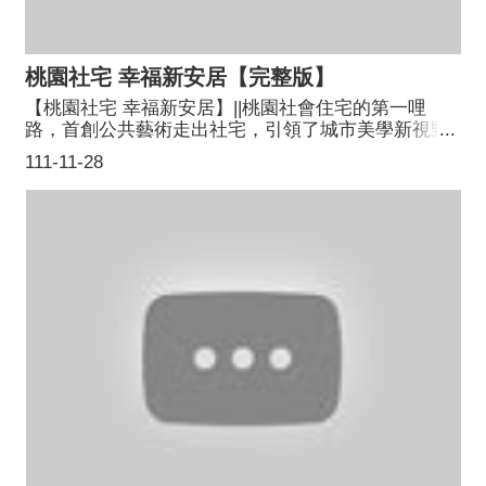
桃園社宅 幸福新安居【完整版】
【桃園社宅 幸福新安居】||桃園社會住宅的第一哩
路，首創公共藝術走出社宅，引領了城市美學新視野|
推動以租代買的循環經濟，入住更輕鬆，維護管理更
111-11-28
高效||運用科技與智慧工具|為設計與施工奠定基礎|讓
設備維護與物業服務，成為智慧社區的新標準||持續進
化的桃園社會住宅|淨零碳排放的目標，與全球同步|結
合維管經驗，驅動新設計|更是創新工法的新場域||桃
園社宅，建構夢想|宜居城市，永續未來||桃園市政府